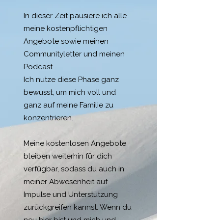
In dieser Zeit pausiere ich alle
meine kostenpflichtigen
Angebote sowie meinen
Communityletter und meinen
Podcast.
Ich nutze diese Phase ganz
bewusst, um mich voll und
ganz auf meine Familie zu
konzentrieren.
Meine kostenlosen Angebote
bleiben weiterhin für dich
verfügbar, sodass du auch in
meiner Abwesenheit auf
Impulse und Unterstützung
zurückgreifen kannst. Wenn du